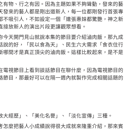
之有物、行之有因。因為主題如果不夠聳動，發來的藝
天發來的藝人都是剛出道新人，每一位都剛發行首張專
都不吸引人，不如設定一個「連張惠妹都驚艷，神之新
直接放新人的演出片段更讓觀眾想看。
你今天開門見山就說本集的節目要介紹滷肉飯，那九成
話說的好，「民以食為天」、民生六大需求「食衣住行
斷哪間才是真正頂尖的滷肉飯。這樣比較起來，是不是
在電視節目上看到談話節目在聊什麼，因為電視節目的
路節目，那最好可以在隔一週內就製作完成相關話題的
放大經歷」、「美化名譽」、「淡化宣傳」三種。
考怎麼把藝人小成績說得很大成就來隆重介紹，那來賓