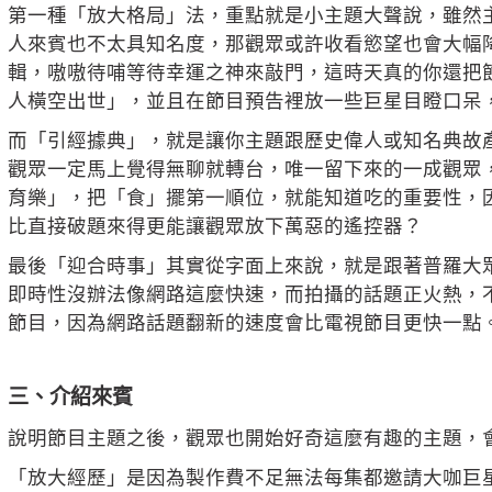
第一種「放大格局」法，重點就是小主題大聲說，雖然
人來賓也不太具知名度，那觀眾或許收看慾望也會大幅
輯，嗷嗷待哺等待幸運之神來敲門，這時天真的你還把
人橫空出世」，並且在節目預告裡放一些巨星目瞪口呆
而「引經據典」，就是讓你主題跟歷史偉人或知名典故
觀眾一定馬上覺得無聊就轉台，唯一留下來的一成觀眾
育樂」，把「食」擺第一順位，就能知道吃的重要性，
比直接破題來得更能讓觀眾放下萬惡的遙控器？
最後「迎合時事」其實從字面上來說，就是跟著普羅大
即時性沒辦法像網路這麼快速，而拍攝的話題正火熱，
節目，因為網路話題翻新的速度會比電視節目更快一點
三、介紹來賓
說明節目主題之後，觀眾也開始好奇這麼有趣的主題，
「放大經歷」是因為製作費不足無法每集都邀請大咖巨