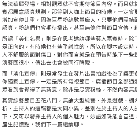
無法華麗登場，相對觀眾就不會期待節目內容。而且就
賓都願意認真規劃，那等到大咖上節目的時候，一定會
增加宣傳比重，因為巨星粉絲數量龐大，只要他們團結
認真，粉絲們也會期待播出，甚至無條件幫節目宣傳，
所謂「美化名譽」則是在思考邀請哪些藝人嘉賓時，除
是正向的，有時候也有些爭議性的，所以在腳本設定時
人不舒服的面對傷口，對你而言就是在預告時能下一些
演藝圈很小，傳出去也會被同行睥睨。
而「淡化宣傳」則是常發生在發片出書拍戲後為了讓更
你獨家上宣傳，一定是所有電視節目、廣播節目全部通
眾看到會覺得了無新意，除非是忠實粉絲，不然內容無趣
其實綜藝節目五花八門，無論大型綜藝、外景遊戲、棚
析，主持人的邏輯都是大同小異，差別在於主持人的人
下，又可以發揮主持人的個人魅力，妙語如珠能言善道
產生記憶點，我們下一篇繼續聊。