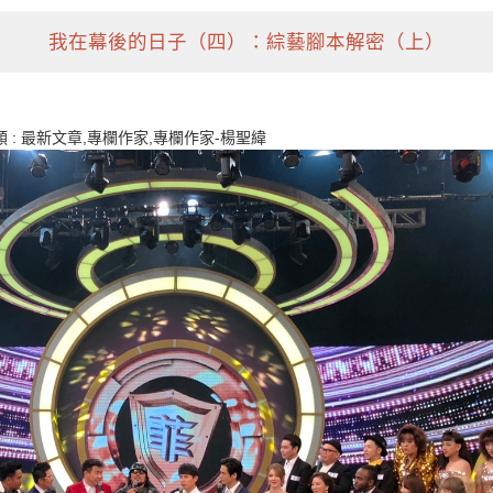
我在幕後的日子（四）：綜藝腳本解密（上）
 :
最新文章,專欄作家,專欄作家-楊聖緯