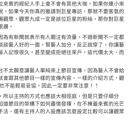
位來賓的經紀人手上會不會有其他大咖，如果你連小來
說，如果今天你真的邀請到巨星專訪，那就不要客氣的
場觀眾，觀眾九成一定是該位巨星的粉絲，那你對巨星
很讚。
因為有新聞就表示有人關注有流量，不過新聞不一定都
談談藝人好的一面，幫藝人加分，反正說穿了，你讓藝
藝人記恨很久，甚至變成拒絕往來戶，這代價太大，而
台不太願意讓藝人單純來上節目宣傳，因為藝人不會給
就會跟其他節目一樣的宣傳內容、ㄧ樣的介紹方式，觀
費也不能輕易妥協，因此一定要非常注意！！
，所以主持的方式也應該大相徑庭，但是只要仔細分
知道節目的架構下如何盡情發揮，在不掩蓋來賓的光芒
手法，還有主持人的人設應該怎麼設定比較可以讓觀眾