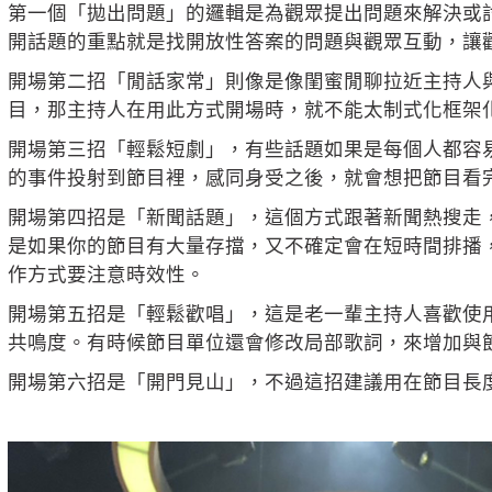
第一個「拋出問題」的邏輯是為觀眾提出問題來解決或
開話題的重點就是找開放性答案的問題與觀眾互動，讓
開場第二招「閒話家常」則像是像閨蜜閒聊拉近主持人
目，那主持人在用此方式開場時，就不能太制式化框架
開場第三招「輕鬆短劇」，有些話題如果是每個人都容
的事件投射到節目裡，感同身受之後，就會想把節目看
開場第四招是「新聞話題」，這個方式跟著新聞熱搜走
是如果你的節目有大量存擋，又不確定會在短時間排播
作方式要注意時效性。
開場第五招是「輕鬆歡唱」，這是老一輩主持人喜歡使
共鳴度。有時候節目單位還會修改局部歌詞，來增加與
開場第六招是「開門見山」，不過這招建議用在節目長