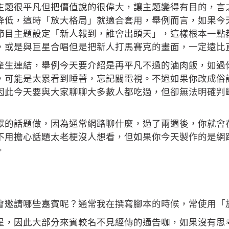
主題很平凡但把價值說的很偉大，讓主題變得有目的，言
降低，這時「放大格局」就適合套用，舉例而言，如果今
節目主題設定「新人報到，誰會出頭天」，這樣根本一點
，或是與巨星合唱但是把新人打馬賽克的畫面，一定遠比
產生連結，舉例今天要介紹是再平凡不過的滷肉飯，如過
，可能是太累看到睡著，忘記關電視。不過如果你改成俗
因此今天要與大家聊聊大多數人都吃過，但卻無法明確判
眾的話題做，因為通常網路聊什麼，過了兩週後，你就會
不用擔心話題太老梗沒人想看，但如果你今天製作的是網
。
會邀請哪些嘉賓呢？通常我在撰寫腳本的時候，常使用「
星，因此大部分來賓較名不見經傳的通告咖，如果沒有思