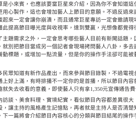
算是小來賓，也應該要當巨星來介紹，因為你不會知道這
更用心製作，這也會增加藝人上節目的意願。不過反過來
酸起來一定會讓你崩潰，而且通常巨星專訪一定會邀請現
藉此提高節目曝光度與收視率，達到雙贏，光想像都覺得
了主題需求之外，一定會思考哪些藝人目前有新聞話題，
，就別把節目當成另一個記者會現場拷問藝人八卦，多去
聳動標題，或增加一點流量，但是你的操作手法卻可能被
多民眾知道有新作品產出，而來參與節目錄製，不過電視
通上好上滿，有時排播不一定你的是首播，所以節目內容
就失去收看的意義，即使藝人只有拿1,350元宣傳通告
內訪談、美食料理、實境紀實，看似節目內容都差異很大
設，讓主持的風格產生記憶點，再者就是主持人是否清楚
，下一篇將會介紹節目內容核心的分類與節目結尾的操作