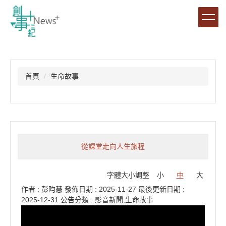
跳
到
主
要
內
容
區
首頁
生命故事
從課堂走向人生旅程
字體大小調整
小
中
大
作者 :
彭昀慧
發佈日期 :
2025-11-27
最後更新日期 :
2025-12-31
公告分類 :
影音新聞,生命故事