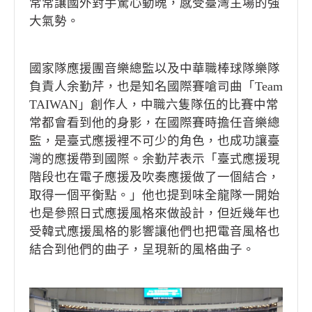
常常讓國外對手驚心動魄，感受臺灣主場的強
大氣勢。
國家隊應援團音樂總監以及中華職棒球隊樂隊
負責人余勤芹，也是知名國際賽嗆司曲「Team
TAIWAN」創作人，中職六隻隊伍的比賽中常
常都會看到他的身影，在國際賽時擔任音樂總
監，是臺式應援裡不可少的角色，也成功讓臺
灣的應援帶到國際。余勤芹表示「臺式應援現
階段也在電子應援及吹奏應援做了一個結合，
取得一個平衡點。」他也提到味全龍隊一開始
也是參照日式應援風格來做設計，但近幾年也
受韓式應援風格的影響讓他們也把電音風格也
結合到他們的曲子，呈現新的風格曲子。