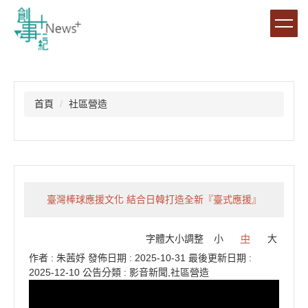
跳
到
主
要
內
容
區
首頁
社區營造
臺灣棒球應援文化 結合日韓打造全新『臺式應援』
字體大小調整
小
中
大
作者 :
朱茜妤
發佈日期 :
2025-10-31
最後更新日期 :
2025-12-10
公告分類 :
影音新聞,社區營造