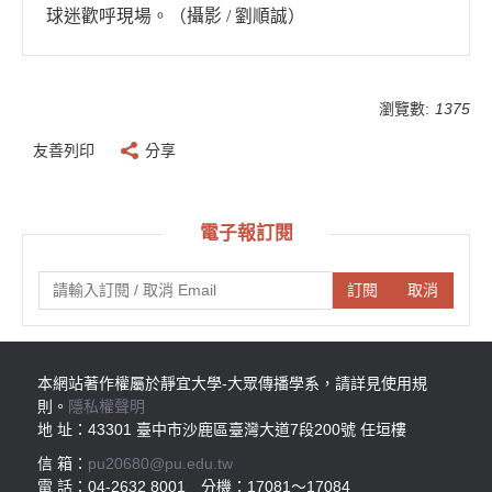
球迷歡呼現場。（攝影 / 劉順誠）
瀏覽數:
1375
友善列印
分享
電子報訂閱
訂閱
取消
本網站著作權屬於靜宜大學-大眾傳播學系，請詳見使用規
則。
隱私權聲明
地 址：43301 臺中市沙鹿區臺灣大道7段200號 任垣樓
信 箱：
pu20680@pu.edu.tw
電 話：04-2632 8001 分機：17081～17084