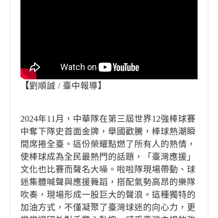
【
劉順誠 / 臺中報導】
2024年11月，中華隊在第三屆世界12強棒球賽
中奪下隊史首面金牌，舉國歡騰，棒球熱潮瞬
間席捲全臺。這份榮耀點燃了所有人的熱情，
使棒球成為全民最熱門的話題，「臺灣應援」
文化也比賽而聲名大噪。啦啦隊現場帶動、球
迷集體喊聲與應援舞蹈，搭配氣勢高昂的樂隊
吹奏，現場形成一股巨大的聲浪。這種獨特的
加油方式，不僅凝聚了臺灣球迷的向心力，更