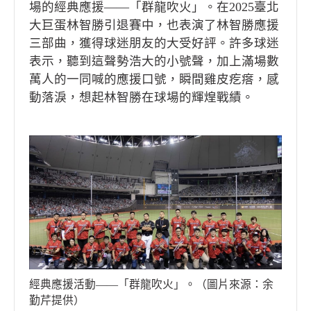
場的經典應援——「群龍吹火」。在2025臺北
大巨蛋林智勝引退賽中，也表演了林智勝應援
三部曲，獲得球迷朋友的大受好評。許多球迷
表示，聽到這聲勢浩大的小號聲，加上滿場數
萬人的一同喊的應援口號，瞬間雞皮疙瘩，感
動落淚，想起林智勝在球場的輝煌戰績。
經典應援活動——「群龍吹火」。（圖片來源：余
勤芹提供）