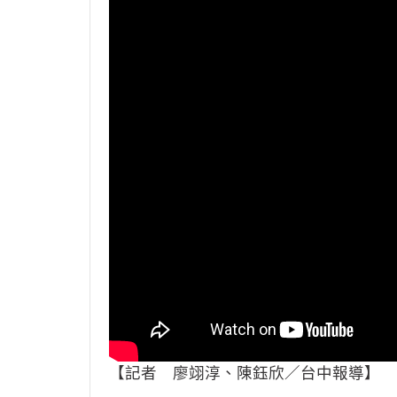
【記者 廖翊淳、陳鈺欣／台中報導】