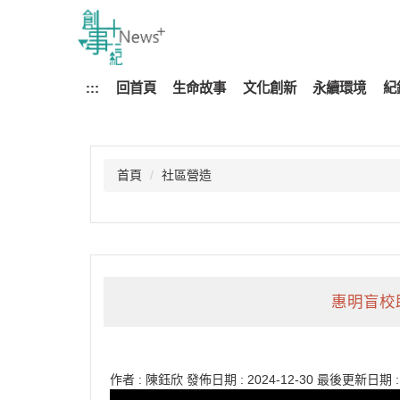
跳
到
主
要
:::
回首頁
生命故事
文化創新
永續環境
紀
內
容
區
首頁
社區營造
惠明盲校
作者 :
陳鈺欣
發佈日期 :
2024-12-30
最後更新日期 