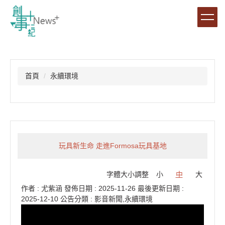
跳
到
主
要
內
容
區
首頁
永續環境
玩具新生命 走進Formosa玩具基地
字體大小調整
小
中
大
作者 :
尤紫涵
發佈日期 :
2025-11-26
最後更新日期 :
2025-12-10
公告分類 :
影音新聞,永續環境