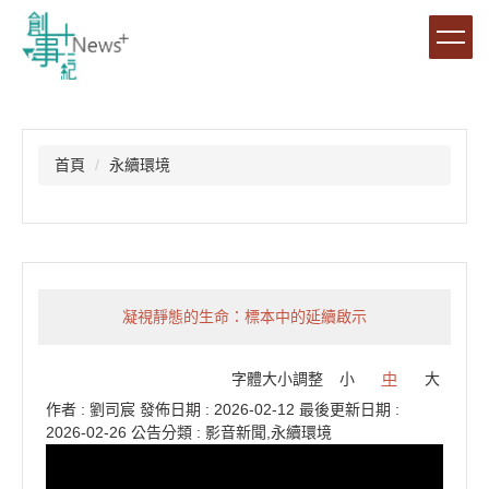
跳
到
主
要
內
容
區
首頁
永續環境
凝視靜態的生命：標本中的延續啟示
字體大小調整
小
中
大
作者 :
劉司宸
發佈日期 :
2026-02-12
最後更新日期 :
2026-02-26
公告分類 :
影音新聞,永續環境