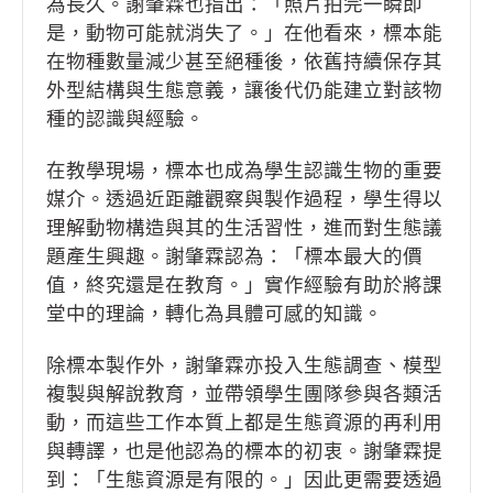
為長久。謝肇霖也指出：「照片拍完一瞬即
是，動物可能就消失了。」在他看來，標本能
在物種數量減少甚至絕種後，依舊持續保存其
外型結構與生態意義，讓後代仍能建立對該物
種的認識與經驗。
在教學現場，標本也成為學生認識生物的重要
媒介。透過近距離觀察與製作過程，學生得以
理解動物構造與其的生活習性，進而對生態議
題產生興趣。謝肇霖認為：「標本最大的價
值，終究還是在教育。」實作經驗有助於將課
堂中的理論，轉化為具體可感的知識。
除標本製作外，謝肇霖亦投入生態調查、模型
複製與解說教育，並帶領學生團隊參與各類活
動，而這些工作本質上都是生態資源的再利用
與轉譯，也是他認為的標本的初衷。謝肇霖提
到：「生態資源是有限的。」因此更需要透過