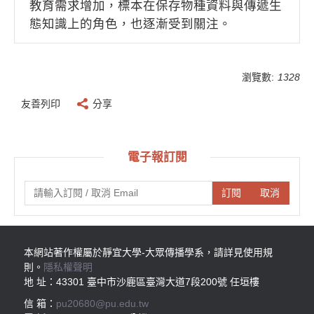
教育需求增加，標本在保存物種資料與傳遞生
態知識上的角色，也逐漸受到關注。
瀏覽數:
1328
友善列印
分享
電子報訂閱
訂閱
取消
本網站著作權屬於靜宜大學-大眾傳播學系，請詳見使用規
則。
隱私權聲明
地 址：43301 臺中市沙鹿區臺灣大道7段200號 任垣樓
信 箱：
pu20680@pu.edu.tw