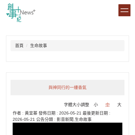
跳
到
主
要
內
容
區
首頁
生命故事
與神同行的一縷香氣
字體大小調整
小
中
大
作者 :
黃宜蓁
發佈日期 :
2026-05-21
最後更新日期 :
2026-05-21
公告分類 :
影音新聞,生命故事