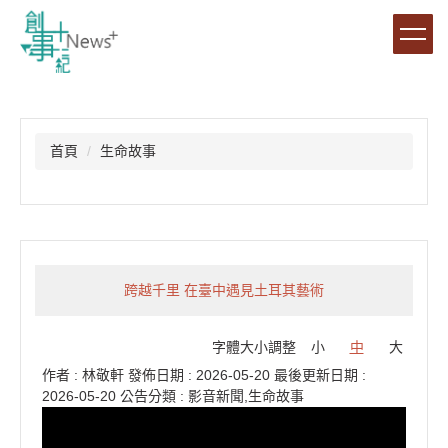
跳
到
主
要
內
容
區
首頁
生命故事
跨越千里 在臺中遇見土耳其藝術
字體大小調整
小
中
大
作者 :
林敬軒
發佈日期 :
2026-05-20
最後更新日期 :
2026-05-20
公告分類 :
影音新聞,生命故事