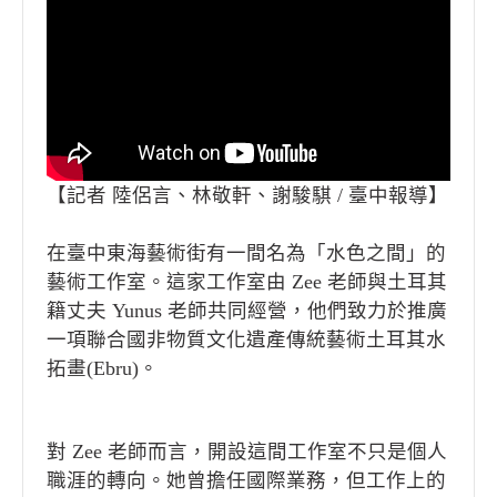
【記者 陸侶言、林敬軒、謝駿騏 / 臺中報導】
在臺中東海藝術街有一間名為「水色之間」的
藝術工作室。這家工作室由 Zee 老師與土耳其
籍丈夫 Yunus 老師共同經營，他們致力於推廣
一項聯合國非物質文化遺產傳統藝術土耳其水
拓畫(Ebru)。
Zee 老師分享，這段藝術緣分始於她旅居土耳
對 Zee 老師而言，開設這間工作室不只是個人
其期間。在這充滿歷史韻味的伊斯坦堡舊城區
職涯的轉向。她曾擔任國際業務，但工作上的
之中，她走進了一間古老的畫室。在那裡，她