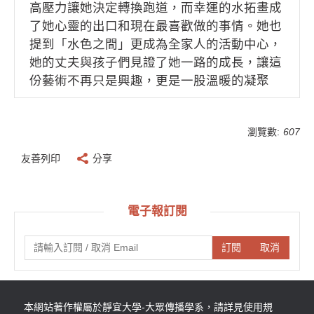
高壓力讓她決定轉換跑道，而幸運的水拓畫成
第一次親眼目睹顏料在水面上竟能漂浮著，而
了她心靈的出口和現在最喜歡做的事情。她也
不會下沉，並以同心圓的方式優雅地擴散。透
提到「水色之間」更成為全家人的活動中心，
過畫針與筆錐的勾勒，顔料會在水面上瞬間幻
她的丈夫與孩子們見證了她一路的成⻑，讓這
化出絢麗的幾何圖案與花朵，這份視覺的震撼
份藝術不再只是興趣，更是一股溫暖的凝聚
深深烙印在她的心底。
力，並且她希望能將這份「藝術的溫度」傳遞
給更多家庭。
傳統的水拓畫多半是在特製的紙張上拓印，但
瀏覽數:
607
Zee 老師並不滿足於此。她希望能將這份美麗
在「水色之間」，土耳其傳統藝術不再遙不可
融入生活當中，因此發展出能在「絲巾」上定
友善列印
分享
及。透過水面的起伏與色彩的交織，每一位走
格的藝術。在從紙張到絲巾的研發之路過程
進來的學員都能在老師的指導下，親手定格那
中，Zee 老師將傳統的土礦顏料改良為適合布
份獨一無二、絕無僅有的藝術瞬間。
料的壓克力顏料，且從布料的厚度選擇、印前
電子報訂閱
的化學處理，到拓印後的固色、柔軟處理與晾
曬，這充滿挑戰的工序都考驗著 Zee 老師對藝
訂閱
取消
術品質的堅持與熱愛。
本網站著作權屬於靜宜大學-大眾傳播學系，請詳見使用規