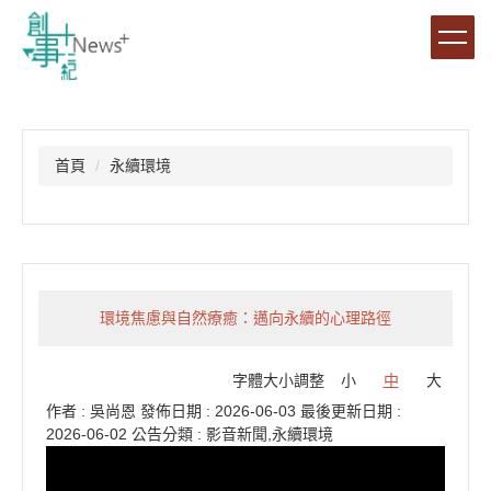
跳
到
主
要
內
容
區
首頁
永續環境
環境焦慮與自然療癒：邁向永續的心理路徑
字體大小調整
小
中
大
作者 :
吳尚恩
發佈日期 :
2026-06-03
最後更新日期 :
2026-06-02
公告分類 :
影音新聞,永續環境