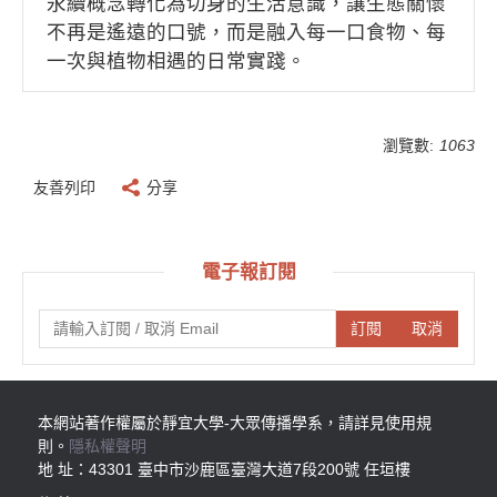
永續概念轉化為切身的生活意識，讓生態關懷
不再是遙遠的口號，而是融入每一口食物、每
一次與植物相遇的日常實踐。
瀏覽數:
1063
友善列印
分享
電子報訂閱
訂閱
取消
本網站著作權屬於靜宜大學-大眾傳播學系，請詳見使用規
則。
隱私權聲明
地 址：43301 臺中市沙鹿區臺灣大道7段200號 任垣樓