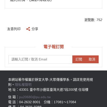
瀏覽數:
752
友善列印
分享
電子報訂閱
訂閱
取消
本網站著作權屬於靜宜大學-大眾傳播學系，請詳見使用規
則。
隱私權聲明
地 址：43301 臺中市沙鹿區臺灣大道7段200號 任垣樓
信 箱：
pu20680@pu.edu.tw
電 話：04-2632 8001 分機：17081～17084
傳 真 ：04-2631-0288