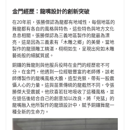
金門經歷：龍嘴設計的創新突破
在20年前，張勝傑認為龍都有地域性，每個地區的
舞龍都有各自的風格與特色，這些特色與地方文化
息息相關。張勝傑認為三義地區製作的龍最為漂
亮，這是因為三義素有「木雕之鄉」的美譽，當地
製作的龍頭雕工精湛，栩栩如生，呈現出宛如木雕
藝術般的細膩質感。
銅鑼的舞龍則與他服兵役時在金門的經歷密不可
分。在金門，他遇到一位經驗豐富的老師傅，該老
師傅製作的龍嘴風格大膽，造型兇狠，帶有一股震
懾人心的力量。這與苗栗傳統的龍截然不同，令張
勝傑大受震撼。他欣喜若狂地吸收了這種風格，並
在退伍後結合自己的創意加以改良，將「兇猛」的
龍嘴融入他所製作的龍頭設計中，賦予銅鑼舞龍一
種全新的生命力。