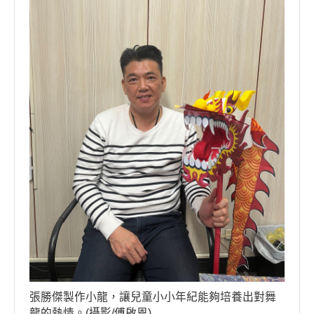
張勝傑製作小龍，讓兒童小小年紀能夠培養出對舞
龍的熱情。(攝影/傅啟恩)