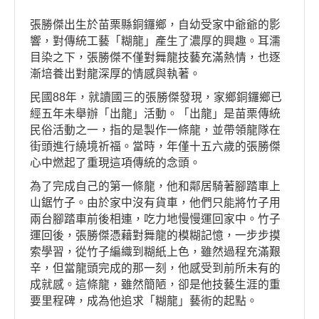
張勝傑出生於苗栗縣銅鑼鄉，自幼受家中爺爺的影
響，對傳統工藝「糊龍」產生了濃厚的興趣。耳濡
目染之下，張勝傑不僅對舞龍技藝充滿熱情，也逐
漸培養出對龍深厚的情感與執著。
民國88年，就讀國三的張勝傑發現，家鄉銅鑼鄉已
經五年未舉辦「出龍」活動。「出龍」是苗栗傳統
民俗活動之一，指的是製作一條龍，並帶領龍隊在
街頭進行繞境祈福。當時，年僅十五六歲的張勝傑
心中燃起了重現這項傳統的念頭。
為了完成自己的第一條龍，他和鄰居騎著腳踏車上
山鋸竹子。由於家中沒有貨車，他們只能將竹子用
兩台腳踏車前後相連，吃力地慢慢運回家中。竹子
運回後，張勝傑憑藉對舞龍的模糊記憶，一步步摸
索學習，從竹子編織到糊紙上色，雖然過程充滿艱
辛，但當龍頭完成的那一刻，他感受到前所未有的
成就感。這條龍，雖然簡陋，卻是他技藝生涯的重
要里程碑，成為他追求「糊龍」藝術的起點。