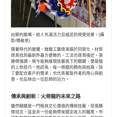
凶狠的龍嘴，給人充滿活力且威武的視覺效果。(攝
影/傅啟恩)
隨著時代的變遷，舞龍工藝逐漸趨於同質化，材質
逐漸找到最耐炸最方便舞的，工法也逐漸接近。張
勝傑強調，現今能夠展現技藝高下的關鍵，便是龍
的上色技巧。他認為，每一條龍的顏色與紋路，除
了要配合客戶的需求；也代表著製作者的用心與創
意，也反映出一位匠師的功力。
傳承與創新：火旁龍的未來之路
雖然糊龍是一門極具文化價值的傳統技藝，但張勝
傑坦言，這並非一份能夠帶來穩定收入的職業。市