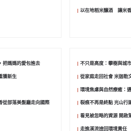
以在地稻米釀酒 讓米
，把媽媽的愛包進去
不只是高度：攀樹與城
重獲新生
從家庭走回社會 米迦勒
環境焦慮與自然療癒：
香從部落美髮廳走向國際
裂痕不再是終點 光山行
看見被忽略的資源 開啟
走進溪流撿回環境責任