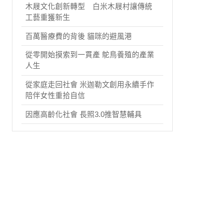
木屐文化創新轉型 白米木屐村讓傳統
工藝重獲新生
百萬醫療費的背後 貓咪的避風港
從零開始摸索到一貫產 鴕鳥養殖的產業
人生
從家庭走回社會 米迦勒文創用永續手作
陪伴女性重拾自信
因應高齡化社會 長照3.0推智慧輔具
【
記者徐宜婷、鍾育佳 / 臺南報導】
位於臺南中西區巷弄旁，一間僅有五坪空間的手工餅乾小
的溫暖焦點。這間小店不僅傳承純天然的手作工藝，更巧