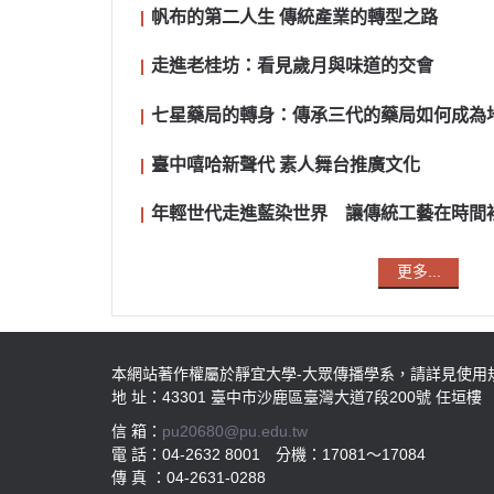
帆布的第二人生 傳統產業的轉型之路
走進老桂坊：看見歲月與味道的交會
七星藥局的轉身：傳承三代的藥局如何成為
臺中嘻哈新聲代 素人舞台推廣文化
年輕世代走進藍染世界 讓傳統工藝在時間
更多...
本網站著作權屬於靜宜大學-大眾傳播學系，請詳見使用
地 址：43301 臺中市沙鹿區臺灣大道7段200號 任垣樓
信 箱：
pu20680@pu.edu.tw
電 話：04-2632 8001 分機：17081～17084
傳 真 ：04-2631-0288