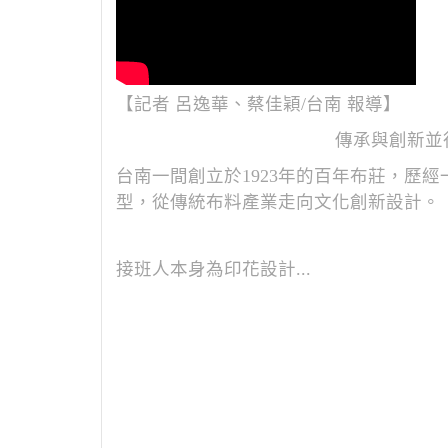
【記者 呂逸華、蔡佳穎/台南 報導】
傳承與創新並
台南一間創立於1923年的百年布莊，歷
型，從傳統布料產業走向文化創新設計。
接班人本身為印花設計...
記憶。古老的古