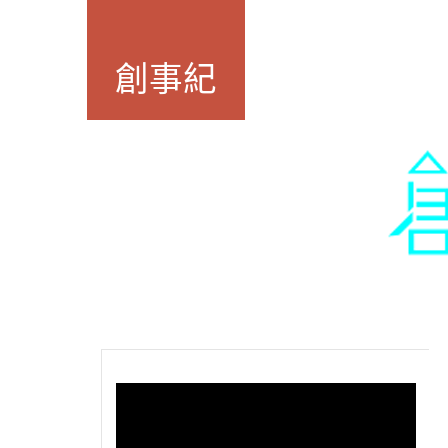
跳
到
主
創事紀
要
內
容
區