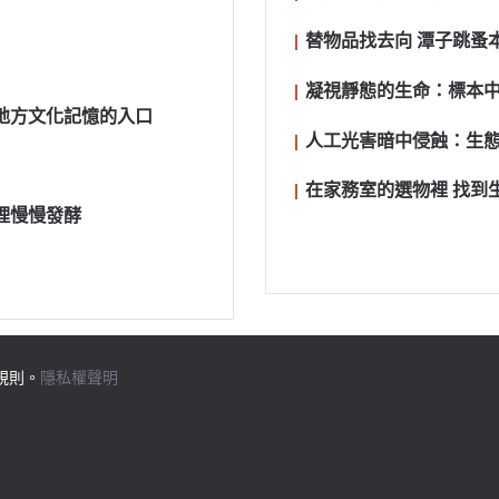
替物品找去向 潭子跳蚤
凝視靜態的生命：標本
地方文化記憶的入口
人工光害暗中侵蝕：生
在家務室的選物裡 找到
裡慢慢發酵
規則。
隱私權聲明