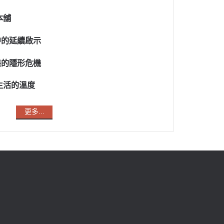
本舖
中的延續啟示
態的隱形危機
生活的溫度
更多...