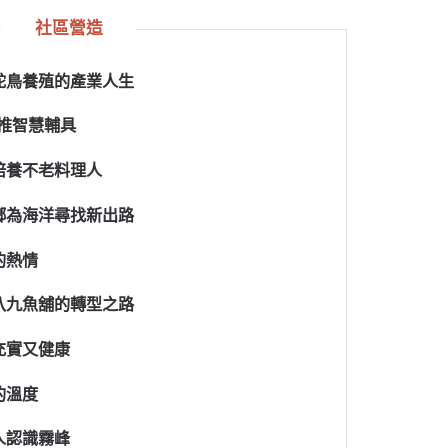
社區營造
鴕鳥養殖的產業人生
0推智慧輔具
培養不老料理人
鄉為海洋尋找新出路
的熱情
八九魚舖的轉型之路
充實又健康
的溫度
人認識霧峰